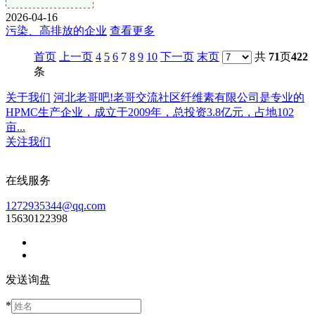
2026-04-16
污染、高排放的企业
查看更多
首页
上一页
4
5
6
7
8
9
10
下一页
末页
共
71
页
422
条
关于我们
河北老哥吧!老哥交流社区纤维素有限公司是专业的
HPMC生产企业，成立于2009年，总投资3.8亿元，占地102
亩...
关注我们
在线服务
1272935344@qq.com
15630122398
发送询盘
*