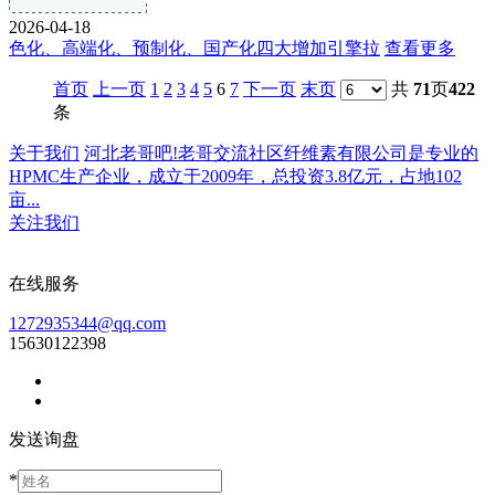
2026-04-18
色化、高端化、预制化、国产化四大增加引擎拉
查看更多
首页
上一页
1
2
3
4
5
6
7
下一页
末页
共
71
页
422
条
关于我们
河北老哥吧!老哥交流社区纤维素有限公司是专业的
HPMC生产企业，成立于2009年，总投资3.8亿元，占地102
亩...
关注我们
在线服务
1272935344@qq.com
15630122398
发送询盘
*