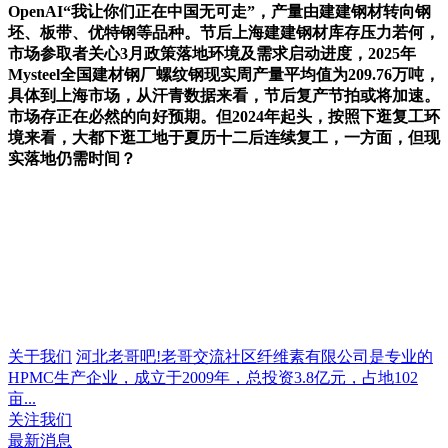
OpenAI“我让你们正在中国无可走”，产量由建建钢材转向钢
坯、板带、优特钢等品种。节后上海建建钢材库存压力若何，
市场参取者关心3月政策落地环境及需求启动进度，2025年
Mysteel全国建材钢厂螺纹钢现实周产量平均值为209.76万吨，
具体到上海市场，从汗青数据来看，节后复产节拍或将加速。
市场存正在必然的向好预期。但2024年起头，按照下逛复工环
境来看，大都下逛工地于夏历十二后连续复工，一方面，但现
实落地仍需时间？
关于我们
河北老哥吧!老哥交流社区纤维素有限公司是专业的
HPMC生产企业，成立于2009年，总投资3.8亿元，占地102
亩...
关注我们
最新消息